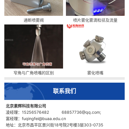
通断喷雾阀
喷片雾化雾滴粒径及流量
窄角与广角喷嘴的区别
雾化喷嘴
联系我们
北京素辉科技有限公司
凌经理：15256576482 68857736@qq.com;
富经理：fuqingfei@buaa.edu.cn
地址：北京市昌平区景兴街18号院2号楼3层303-0735