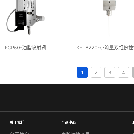
KGP50-油脂喷射阀
KET8220-小流量双组份
1
2
3
4
关于我们
产品中心