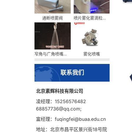
通断喷雾阀
喷片雾化雾滴粒径及流量
窄角与广角喷嘴的区别
雾化喷嘴
联系我们
北京素辉科技有限公司
凌经理：15256576482
68857736@qq.com;
富经理：fuqingfei@buaa.edu.cn
地址：北京市昌平区景兴街18号院