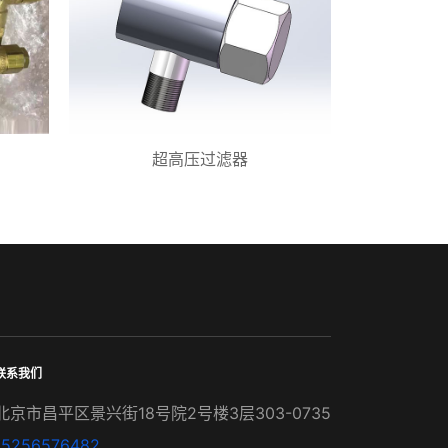
超高压过滤器
联系我们
北京市昌平区景兴街18号院2号楼3层303-0735
15256576482