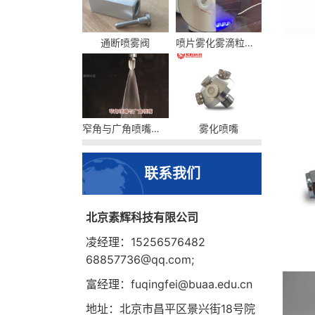
通断喷雾阀
喷片雾化雾滴粒径及流量
窄角与广角喷嘴的区别
雾化喷嘴
联系我们
北京素辉科技有限公司
凌经理：15256576482
68857736@qq.com;
富经理：fuqingfei@buaa.edu.cn
地址：北京市昌平区景兴街18号院