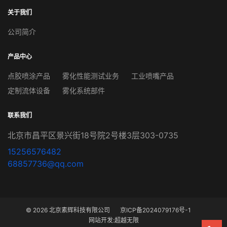
关于我们
公司简介
产品中心
点胶喷涂产品
雾化性能测试业务
工业喷嘴产品
定制流体设备
雾化系统部件
联系我们
北京市昌平区景兴街18号院2号楼3层303-0735
15256576482
68857736@qq.com
© 2026 北京素辉科技有限公司
京ICP备2024079176号-1
网站开发
:
超越无限