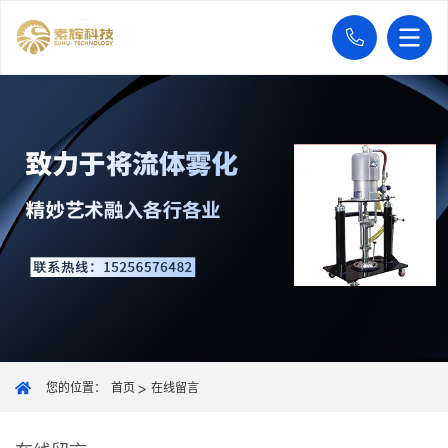
您的位置：
首页
在线留言