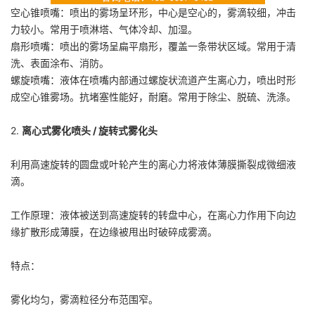
空心锥喷嘴：喷出的雾场呈环形，中心是空心的，雾滴较细，冲击
力较小。常用于喷淋塔、气体冷却、加湿。
扇形喷嘴：喷出的雾场呈扁平扇形，覆盖一条带状区域。常用于清
洗、表面涂布、消防。
螺旋喷嘴：液体在喷嘴内部通过螺旋状流道产生离心力，喷出时形
成空心锥雾场。抗堵塞性能好，耐磨。常用于除尘、脱硫、洗涤。
2.
离心式雾化喷头 / 旋转式雾化头
利用高速旋转的圆盘或叶轮产生的离心力将液体薄膜撕裂成微细液
滴。
工作原理：液体被送到高速旋转的转盘中心，在离心力作用下向边
缘扩散形成薄膜，在边缘被甩出时破碎成雾滴。
特点：
雾化均匀，雾滴粒径分布范围窄。