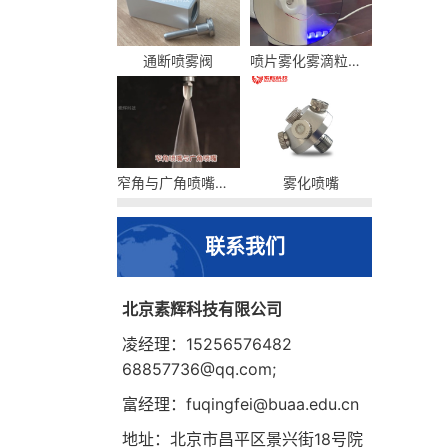
通断喷雾阀
喷片雾化雾滴粒径及流量
窄角与广角喷嘴的区别
雾化喷嘴
联系我们
北京素辉科技有限公司
凌经理：15256576482
68857736@qq.com;
富经理：fuqingfei@buaa.edu.cn
地址：北京市昌平区景兴街18号院