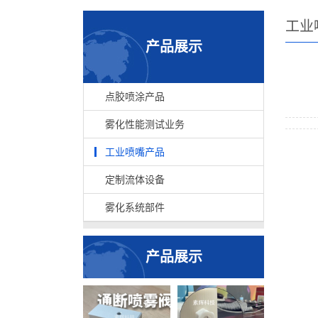
工业
产品展示
点胶喷涂产品
雾化性能测试业务
工业喷嘴产品
定制流体设备
雾化系统部件
产品展示