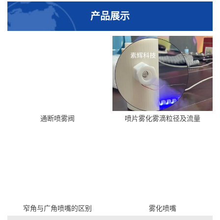
产品展示
通断喷雾阀
喷片雾化雾滴粒径及流量
窄角与广角喷嘴的区别
雾化喷嘴