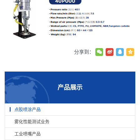
分享到：
产品展示
点胶喷涂产品
雾化性能测试业务
工业喷嘴产品