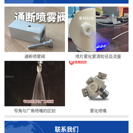
通断喷雾阀
喷片雾化雾滴粒径及流量
窄角与广角喷嘴的区别
雾化喷嘴
联系我们