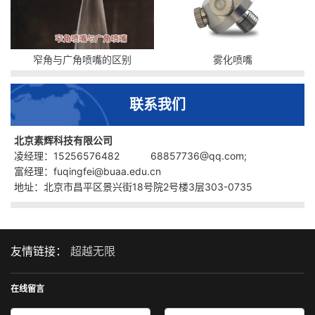
窄角与广角喷嘴的区别
雾化喷嘴
联系我们
北京素辉科技有限公司
凌经理：15256576482 68857736@qq.com;
富经理：fuqingfei@buaa.edu.cn
地址：北京市昌平区景兴街18号院2号楼3层303-0735
友情链接：
超越无限
在线留言