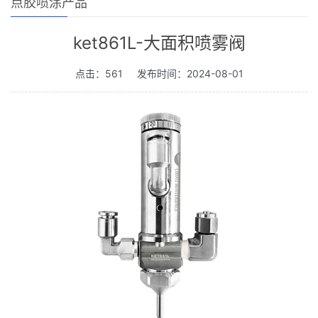
点胶喷涂产品
ket861L-大面积喷雾阀
点击：561
发布时间：2024-08-01