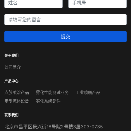
提交
关于我们
公司简介
产品中心
点胶喷涂产品
雾化性能测试业务
工业喷嘴产品
定制流体设备
雾化系统部件
联系我们
北京市昌平区景兴街18号院2号楼3层303-0735