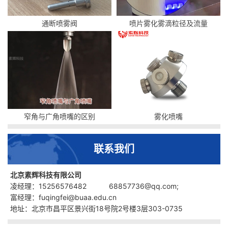
通断喷雾阀
喷片雾化雾滴粒径及流量
窄角与广角喷嘴的区别
雾化喷嘴
联系我们
北京素辉科技有限公司
凌经理：15256576482 68857736@qq.com;
富经理：fuqingfei@buaa.edu.cn
地址：北京市昌平区景兴街18号院2号楼3层303-0735