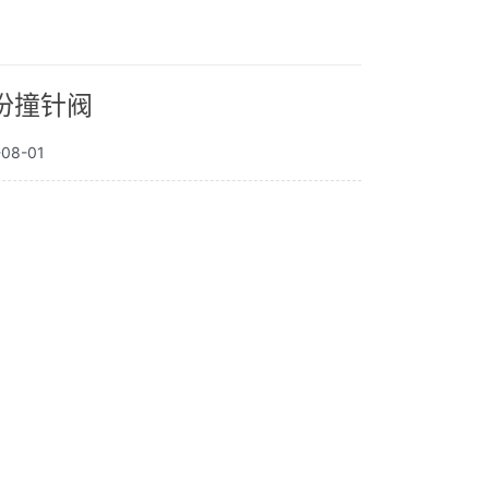
组份撞针阀
08-01