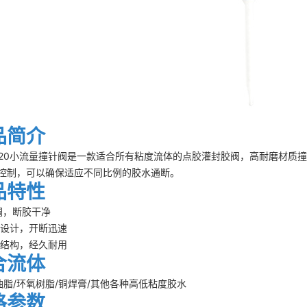
品简介
8220小流量撞针阀是一款适合所有粘度流体的点胶灌封胶阀，高耐磨材
控制，可以确保适应不同比例的胶水通断。
品特性
可调，断胶干净
路设计，开断迅速
钢结构，经久耐用
合流体
/油脂/环氧树脂/铜焊膏/其他各种高低粘度胶水
格参数