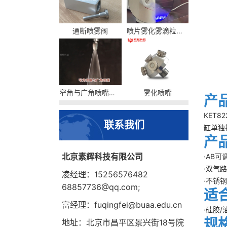
通断喷雾阀
喷片雾化雾滴粒径及流量
窄角与广角喷嘴的区别
雾化喷嘴
产
KET
联系我们
缸单独
产
北京素辉科技有限公司
·AB
·双气
凌经理：15256576482
·不锈
68857736@qq.com;
适
富经理：fuqingfei@buaa.edu.cn
·硅胶
规
地址：北京市昌平区景兴街18号院