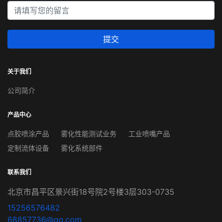
提交
关于我们
公司简介
产品中心
点胶喷涂产品
雾化性能测试业务
工业喷嘴产品
定制流体设备
雾化系统部件
联系我们
北京市昌平区景兴街18号院2号楼3层303-0735
15256576482
68857736@qq.com