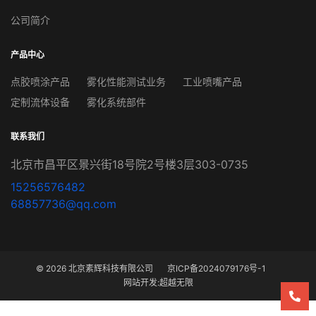
公司简介
产品中心
点胶喷涂产品
雾化性能测试业务
工业喷嘴产品
定制流体设备
雾化系统部件
联系我们
北京市昌平区景兴街18号院2号楼3层303-0735
15256576482
68857736@qq.com
© 2026 北京素辉科技有限公司
京ICP备2024079176号-1
网站开发
:
超越无限