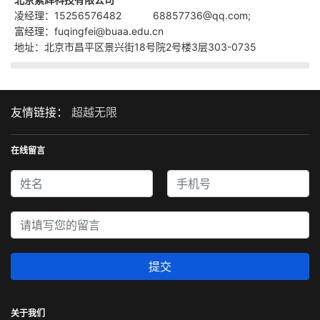
凌经理：15256576482 68857736@qq.com;
富经理：fuqingfei@buaa.edu.cn
地址：北京市昌平区景兴街18号院2号楼3层303-0735
友情链接：
超越无限
在线留言
提交
关于我们