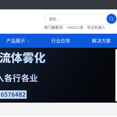
热门搜索词：
HASCO泵
柜式机器人
产品展示
行业应用
解决方案