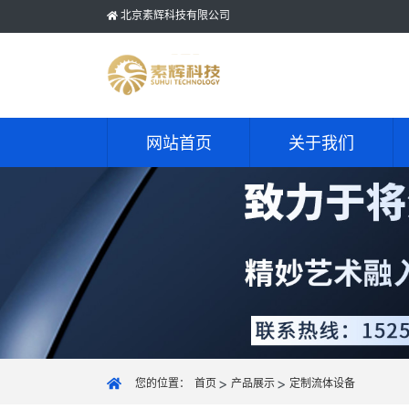
北京素辉科技有限公司
网站首页
关于我们
您的位置：
首页
产品展示
定制流体设备