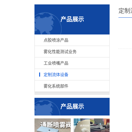
定制
产品展示
点胶喷涂产品
雾化性能测试业务
工业喷嘴产品
定制流体设备
雾化系统部件
产品展示