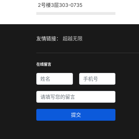
2号楼3层303-0735
友情链接：
超越无限
在线留言
提交