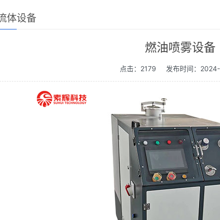
流体设备
燃油喷雾设备
点击：2179
发布时间：2024-