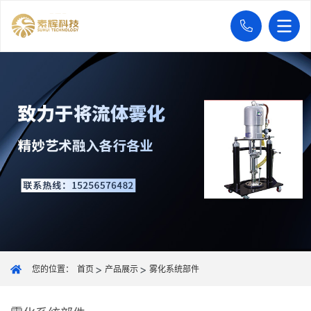
您的位置：
首页
产品展示
雾化系统部件