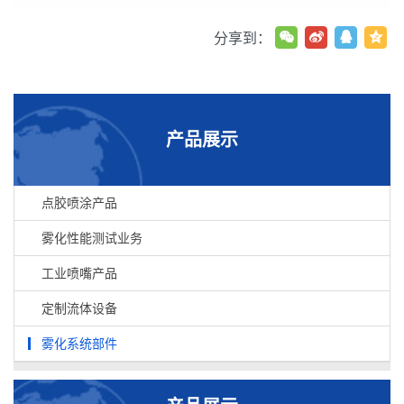
分享到：
产品展示
点胶喷涂产品
雾化性能测试业务
工业喷嘴产品
定制流体设备
雾化系统部件