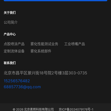
关于我们
公司简介
产品中心
点胶喷涂产品
雾化性能测试业务
工业喷嘴产品
定制流体设备
雾化系统部件
联系我们
北京市昌平区景兴街18号院2号楼3层303-0735
15256576482
68857736@qq.com
© 2026 北京素辉科技有限公司
京ICP备2024079176号-1