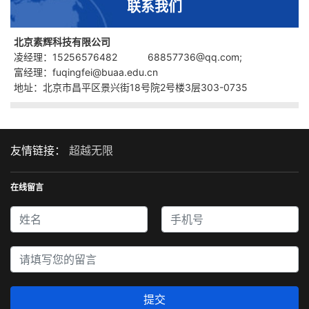
联系我们
北京素辉科技有限公司
凌经理：15256576482 68857736@qq.com;
富经理：fuqingfei@buaa.edu.cn
地址：北京市昌平区景兴街18号院2号楼3层303-0735
友情链接：
超越无限
在线留言
提交