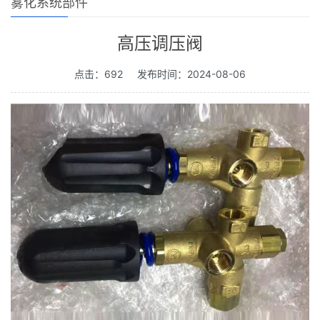
雾化系统部件
高压调压阀
点击：692
发布时间：2024-08-06