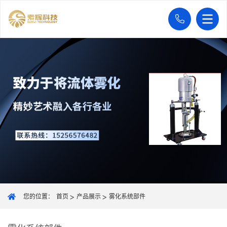
您的位置：
首页
产品展示
雾化系统部件