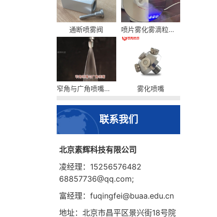
通断喷雾阀
喷片雾化雾滴粒径及流量
窄角与广角喷嘴的区别
雾化喷嘴
联系我们
北京素辉科技有限公司
凌经理：15256576482
68857736@qq.com;
富经理：fuqingfei@buaa.edu.cn
地址：北京市昌平区景兴街18号院