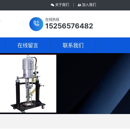
关于我们
加入我们
在线热线
15256576482
在线留言
联系我们