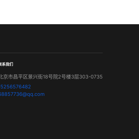
联系我们
北京市昌平区景兴街18号院2号楼3层303-0735
15256576482
68857736@qq.com