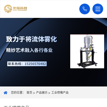
您的位置：
首页
产品展示
工业喷嘴产品