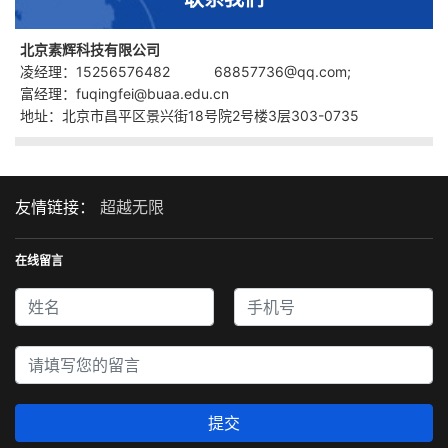
北京素辉科技有限公司
凌经理：15256576482 68857736@qq.com;
富经理：fuqingfei@buaa.edu.cn
地址：北京市昌平区景兴街18号院2号楼3层303-0735
友情链接：
超越无限
在线留言
提交