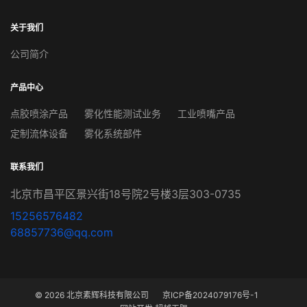
关于我们
公司简介
产品中心
点胶喷涂产品
雾化性能测试业务
工业喷嘴产品
定制流体设备
雾化系统部件
联系我们
北京市昌平区景兴街18号院2号楼3层303-0735
15256576482
68857736@qq.com
© 2026 北京素辉科技有限公司
京ICP备2024079176号-1