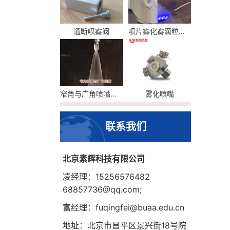
通断喷雾阀
喷片雾化雾滴粒径及流量
窄角与广角喷嘴的区别
雾化喷嘴
联系我们
北京素辉科技有限公司
凌经理：15256576482
68857736@qq.com;
富经理：fuqingfei@buaa.edu.cn
地址：北京市昌平区景兴街18号院